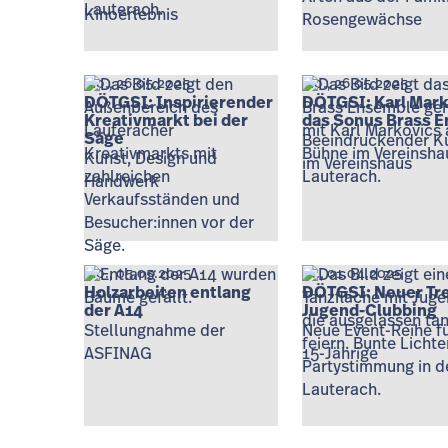
Kinoerlebnis
Rosengewächse
Mo., 26.05.2025
Mo., 26.05.2025
DÖTGSI: Inspirierender
DÖTGSI: Karl Mark
Kreativmarkt bei der
das Sonus Brass 
Säge
Beeindruckender K
Kunst, Design und
im Vereinshaus
Handwerk
Mo., 05.05.2025
Di., 01.04.2025
Holzarbeiten entlang
DÖTGSI: Neuer Tre
der A14
Jugend-Clubbing
Stellungnahme der
Neue Event-Reihe fü
ASFINAG
15-Jährige