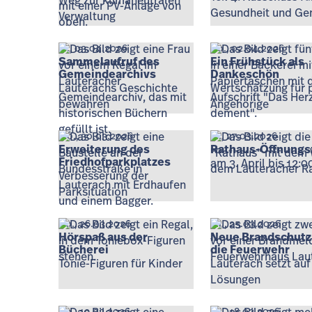
Weg zur klimaneutralen
Gesundheit und Ge
Verwaltung
Fr., 03.04.2026
Do., 02.04.2026
Sammelaufruf des
Ein Frühstück als
Gemeindearchivs
Dankeschön
Lauterachs Geschichte
Wertschätzung für 
bewahren
Angehörige
Mo., 30.03.2026
Fr., 27.03.2026
Erweiterung des
Rathaus-Öffnungs
Friedhofparkplatzes
am 3. April bis 12:0
Verbesserung der
Parksituation
Do., 26.03.2026
Mi., 25.03.2026
Hörspaß aus der
Neue Brandschutz
Bücherei
die Feuerwehr
Tonie-Figuren für Kinder
Lauterach setzt auf
Lösungen