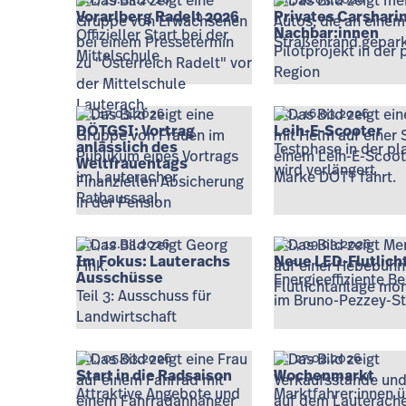
Do., 19.03.2026
Mi., 18.03.2026
Vorarlberg Radelt 2026
Privates Carshari
Nachbar:innen
Offizieller Start bei der
Pilotprojekt in der 
Mittelschule
Region
Di., 17.03.2026
Mo., 16.03.2026
DÖTGSI: Vortrag
Leih-E-Scooter
anlässlich des
Testphase in der pl
Weltfrauentags
wird verlängert
Finanziellen Absicherung
in der Pension
Do., 12.03.2026
Mo., 09.03.2026
Im Fokus: Lauterachs
Neue LED-Flutlich
Ausschüsse
Energieeffiziente B
Teil 3: Ausschuss für
im Bruno-Pezzey-S
Landwirtschaft
Do., 05.03.2026
Fr., 27.02.2026
Start in die Radsaison
Wochenmarkt
Attraktive Angebote und
Marktfahrer:innen