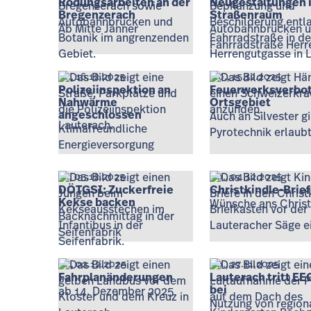
Rodungsarbeiten an der
Neugestaltungen 
Bregenzerach
Straßenraum
Ab Mitte Jänner
Autobahnbrücken 
Fahrradstraße Herr
Di., 16.12.2025
Mo., 15.12.2025
Polizeiinspektion an
Feuerwerksverbot
Nahwärme
Ortsgebiet
angeschlossen
Auch an Silvester gi
Klimafreundliche
Pyrotechnik erlaub
Energieversorgung
Fr., 05.12.2025
Do., 04.12.2025
DÖTGSI: Zuckerfreie
Christkindle-Brie
Kekse backen
Wünsche ans Christ
Backnachmittag in der
Seifenfabrik
Di., 02.12.2025
Do., 27.11.2025
Fahrplanänderungen
Lauterach tritt E
bei
ab 14. Dezember 2025
Nutzung von region