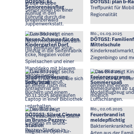
DÖTGSI: 61.
DÖTGSI: plan b-Ra
Seniorenausflug
Treffpunkt für Mobil
Ausflug in den
Regionalität
Bregenzerwald
Mo., 01.09.2025
Mo., 01.09.2025
Neues Zuhause für den
DÖTGSI: Familienf
Kindergarten Dorf
Mittelschule
Umzug in die Seifenfabrik
Kinderkreativmarkt
Ziegenbingo und m
Mo., 14.07.2025
Di., 24.06.2025
Studienförderung
Ferienprogramm
2025/2026
Sommerspaß
Antragsfrist am
Anmeldungen ab 14
30.11.2025 abgelaufen
möglich
Fr., 20.06.2025
Mo., 02.06.2025
DÖTGSI: Silent Cinema
Feuerbrand ist
im Bruno-Pezzey-
meldepflichtig
Stadion
Bakterienkrankheit
Magisches Open-Air-
Arten aus der Famil