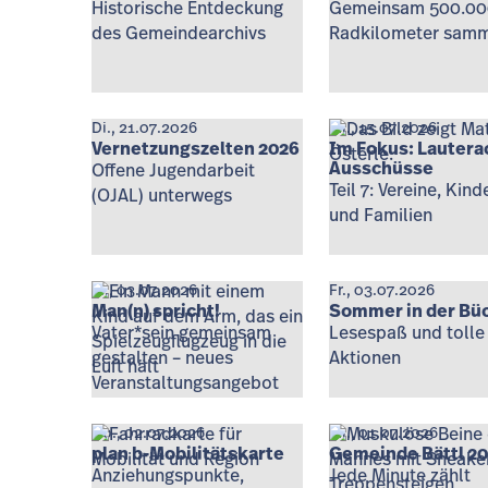
Historische Entdeckung
Gemeinsam 500.00
des Gemeindearchivs
Radkilometer sam
Di., 21.07.2026
Mi., 15.07.2026
Vernetzungszelten 2026
Im Fokus: Lautera
Ausschüsse
Offene Jugendarbeit
Teil 7: Vereine, Kin
(OJAL) unterwegs
und Familien
Fr., 03.07.2026
Fr., 03.07.2026
Man(n) spricht!
Sommer in der Bü
Vater*sein gemeinsam
Lesespaß und tolle 
gestalten – neues
Aktionen
Veranstaltungsangebot
Do., 02.07.2026
Mi., 01.07.2026
plan b-Mobilitätskarte
Gemeinde Bättl 2
Anziehungspunkte,
Jede Minute zählt