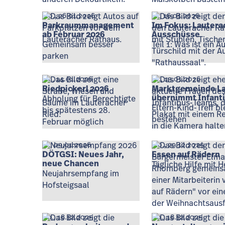
Mo., 26.01.2026
Fr., 16.01.2026
Parkraummanagement
Im Fokus: Lautera
ab Februar 2026
Ausschüsse
Gemeinsam besser
Teil 1: Was ist ein 
parken
Mi., 14.01.2026
Di., 13.01.2026
Riedpickerl 2026
Marktgemeinde L
übernimmt Infant
Abholung für Berechtigte
Eltern-Kind-Treff bl
bis spätestens 28.
bestehen
Februar möglich
Fr., 09.01.2026
Mo., 29.12.2025
DÖTGSI: Neues Jahr,
Essen auf Rädern
neue Chancen
Tägliche Hilfe mit H
Neujahrsempfang im
Hofsteigsaal
Do., 18.12.2025
Do., 18.12.2025