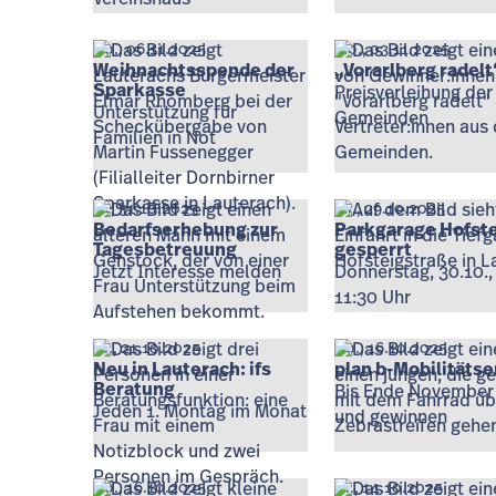
Do., 06.11.2025
Mo., 03.11.2025
Weihnachtsspende der
„Vorarlberg radelt
Sparkasse
Preisverleihung der
Unterstützung für
Gemeinden
Familien in Not
Fr., 31.10.2025
Mi., 29.10.2025
Bedarfserhebung zur
Parkgarage Hofst
Tagesbetreuung
gesperrt
Jetzt Interesse melden
Donnerstag, 30.10.,
11:30 Uhr
Di., 21.10.2025
Do., 16.10.2025
Neu in Lauterach: ifs
plan b-Mobilitäts
Beratung
Bis Ende November
Jeden 1. Montag im Monat
und gewinnen
Do., 16.10.2025
Di., 14.10.2025