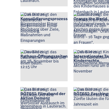
erzeugtem Sonnen
Mi., 26.11.2025
Mo., 24.11.2025
Konsolidierungsprozess
Orange the World
Bürgermeister Elmar
Hofsteignetzwerk s
Rhomberg über Ziele,
Zeichen gegen Gew
Maßnahmen und
Frauen
Einsparungen
Fr., 21.11.2025
Di., 18.11.2025
Rathaus-Öffnungszeiten
Internationaler Ta
Kinderrechte
am 28. November bis
Aktionen rund um d
12:15 Uhr
November
Do., 13.11.2025
Mi., 12.11.2025
DÖTGSI: Filmabend der
DÖTGSI: Fasching
Aktion Demenz
Zünfte läuten die fü
Wertvoller Austausch im
Jahreszeit ein
Vereinshaus