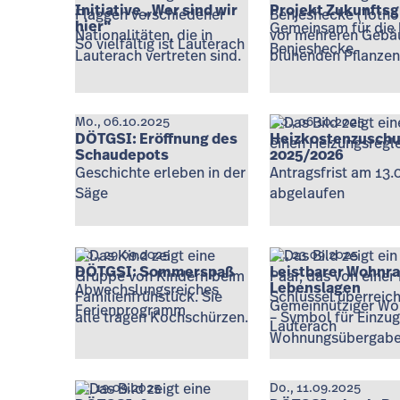
Initiative „Wer sind wir
Projekt Zukunfts
hier“
Gemeinsam für die 
So vielfältig ist Lauterach
Benjeshecke
Mo., 06.10.2025
Mo., 06.10.2025
DÖTGSI: Eröffnung des
Heizkostenzusch
Schaudepots
2025/2026
Geschichte erleben in der
Antragsfrist am 13.
Säge
abgelaufen
Mo., 29.09.2025
Di., 23.09.2025
DÖTGSI: Sommerspaß
Leistbarer Wohnra
Lebenslagen
Abwechslungsreiches
Gemeinnütziger Wo
Ferienprogramm
Lauterach
Fr., 19.09.2025
Do., 11.09.2025