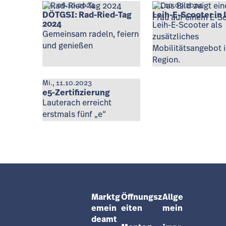
So., 06.10.2024
Di., 10.09.2024
DÖTGSI: Rad-Ried-Tag
Leih-E-Scooter in
2024
Leih-E-Scooter als
Gemeinsam radeln, feiern
zusätzliches
und genießen
Mobilitätsangebot i
Region.
Mi., 11.10.2023
e5-Zertifizierung
Lauterach erreicht
erstmals fünf „e“
Marktg
Öffnungsz
Allge
emein
eiten
mein
deamt