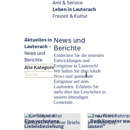
Amt & Service
Leben in Lauterach
Freizeit & Kultur
News und
Aktuelles in
Lauterach
Berichte
News und
Entdecken Sie die neuesten
Berichte
Entwicklungen und
Ereignisse in Lauterach!
Wir halten Sie über lokale
Suchen
News und spannende
Ereignisse auf dem
Laufenden. Erfahren Sie
mehr über das Geschehen in
unserer lebendigen
Gemeinde.
Do., 06.08.2026
Di., 04.08.2026
Eine verbotene
„Radkilometer wa
Liebesbeziehung
lassen“