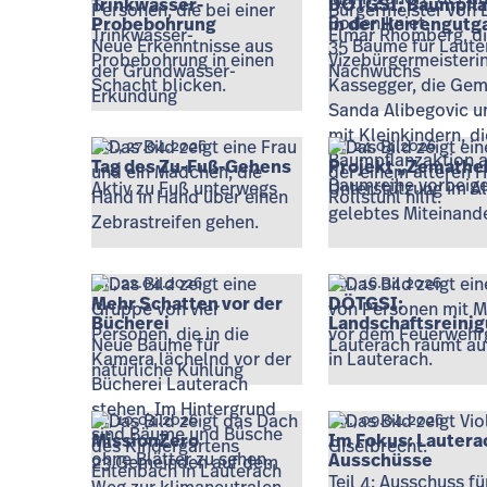
Trinkwasser-
DÖTGSI: Baumpfla
Probebohrung
in der Herrengutg
Neue Erkenntnisse aus
35 Bäume für Laute
der Grundwasser-
Nachwuchs
Erkundung
Mo., 27.04.2026
Fr., 24.04.2026
Tag des Zu-Fuß-Gehens
Projekt „Zemathe
Aktiv zu Fuß unterwegs
Unterstützung im Al
gelebtes Miteinand
Mi., 22.04.2026
Do., 16.04.2026
Mehr Schatten vor der
DÖTGSI:
Bücherei
Landschaftsreini
Neue Bäume für
Lauterach räumt au
natürliche Kühlung
Fr., 10.04.2026
Do., 09.04.2026
MissionZero
Im Fokus: Lautera
Ausschüsse
23 Gemeinden auf dem
Teil 4: Ausschuss fü