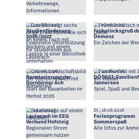
Verkehrswege,
Informationen
Mo., 29.06.2026
Fr., 26.06.2026
Studienförderung
Frühstücksgruß de
2026/2027
Demenz
Finanzielle Unterstützung
Ein Zeichen der We
für Studierende aus
Lauterach
Mi., 24.06.2026
Di., 23.06.2026
Renaturierung der
DÖTGSI: Familien
Dornbirner Ach
Jannersee
Start der Bauarbeiten im
Spiel, Spaß und B
Herbst 2026
Fr., 19.06.2026
Di., 16.06.2026
Lauterach im EEG
Ferienprogramm
Verbund Hofsteig
Sommerspaß
Regionalen Strom
Alle Infos zur Anm
gemeinsam nutzen