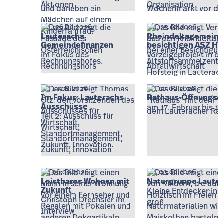
Aktionen
Organisation
Do., 26.02.2026
Mi., 25.02.2026
Lauterachs
Rheindeltagemei
Gemeindefinanzen
besichtigen ASZ H
im Fokus des
Vorzeigeprojekt in 
Rechnungshofs
Abfallwirtschaft
Fr., 13.02.2026
Di., 10.02.2026
Im Fokus: Lauterachs
Rathaus-Öffnungs
Ausschüsse
am 17. Februar bis 
Teil 2: Ausschuss für
Wirtschaft,
Standortmanagement,
Zukunft, Innovation
Fr., 06.02.2026
Di., 03.02.2026
Leistbares Wohnen mit
Naturgruppe Laut
Zukunft
Kleine Entdecker:i
Christoph Drechsler im
groß
Interview