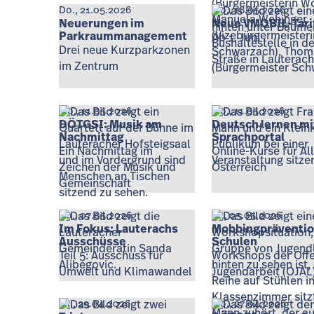
Do., 21.05.2026
Mo., 18.05.2026
Neuerungen im
Neue VMOBIL-Tari
Parkraummanagement
Ab 1. Juni
Drei neue Kurzparkzonen
im Zentrum
Mo., 11.05.2026
Mo., 11.05.2026
DÖTGSI: Musik am
Deutsch lernen m
Nachmittag
Sprachportal
Ein Nachmittag im
Online-Kurse für All
Zeichen der Musik und
Österreich
Gemeinschaft
Do., 07.05.2026
Di., 05.05.2026
Im Fokus: Lauterachs
Mobbingpräventio
Ausschüsse
Schulen
Teil 5: Ausschuss für
Workshops der Off
Umwelt und Klimawandel
Jugendarbeit (OJAL
Mi., 29.04.2026
Mo., 27.04.2026