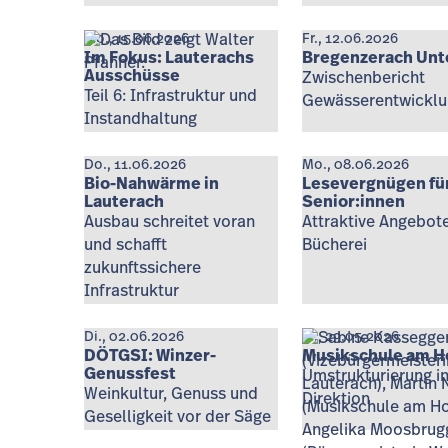
Mo., 15.06.2026
Fr., 12.06.2026
Im Fokus: Lauterachs
Bregenzerach Unt
Ausschüsse
Zwischenbericht
Teil 6: Infrastruktur und
Gewässerentwickl
Instandhaltung
Do., 11.06.2026
Mo., 08.06.2026
Bio-Nahwärme in
Lesevergnügen fü
Lauterach
Senior:innen
Ausbau schreitet voran
Attraktive Angebote
und schafft
Bücherei
zukunftssichere
Infrastruktur
Di., 02.06.2026
Fr., 29.05.2026
DÖTGSI: Winzer-
Musikschule am H
Genussfest
Umstrukturierung in
Weinkultur, Genuss und
Direktion
Geselligkeit vor der Säge