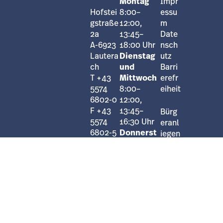
Montag
Impr
Hofstei
8:00–
essu
gstraße
12:00,
m
2a
13:45–
Date
A-6923
18:00 Uhr
nsch
Lautera
Dienstag
utz
ch
und
Barri
T +43
Mittwoch
erefr
5574
8:00–
eiheit
6802-0
12:00,
F +43
13:45–
Bürg
5574
16:30 Uhr
eranl
6802-5
Donnerst
iegen
E-Mail
ag
8:00–
Face
12:00 Uhr
book
Nachmitta
Insta
gstermine
gram
nur nach
telefonisc
her