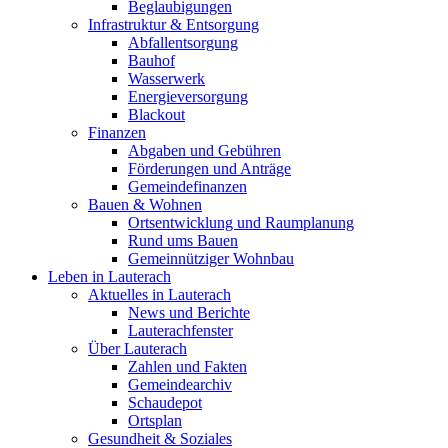
Beglaubigungen
Infrastruktur & Entsorgung
Abfallentsorgung
Bauhof
Wasserwerk
Energieversorgung
Blackout
Finanzen
Abgaben und Gebühren
Förderungen und Anträge
Gemeindefinanzen
Bauen & Wohnen
Ortsentwicklung und Raumplanung
Rund ums Bauen
Gemeinnütziger Wohnbau
Leben in Lauterach
Aktuelles in Lauterach
News und Berichte
Lauterachfenster
Über Lauterach
Zahlen und Fakten
Gemeindearchiv
Schaudepot
Ortsplan
Gesundheit & Soziales