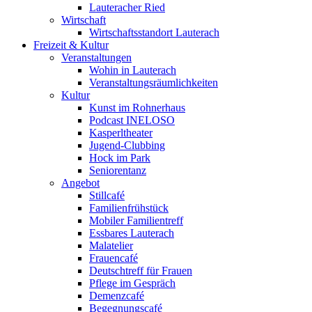
Lauteracher Ried
Wirtschaft
Wirtschaftsstandort Lauterach
Freizeit & Kultur
Veranstaltungen
Wohin in Lauterach
Veranstaltungsräumlichkeiten
Kultur
Kunst im Rohnerhaus
Podcast INELOSO
Kasperltheater
Jugend-Clubbing
Hock im Park
Seniorentanz
Angebot
Stillcafé
Familienfrühstück
Mobiler Familientreff
Essbares Lauterach
Malatelier
Frauencafé
Deutschtreff für Frauen
Pflege im Gespräch
Demenzcafé
Begegnungscafé