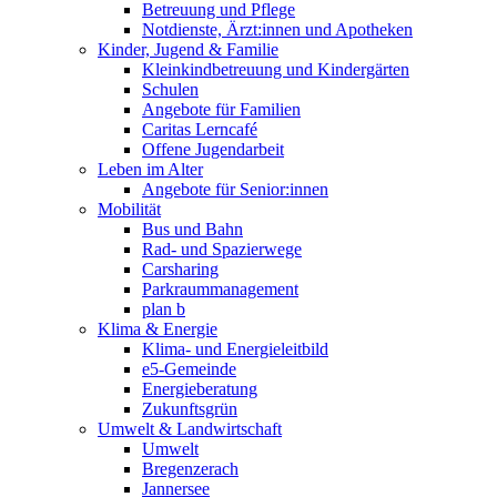
Betreuung und Pflege
Notdienste, Ärzt:innen und Apotheken
Kinder, Jugend & Familie
Kleinkindbetreuung und Kindergärten
Schulen
Angebote für Familien
Caritas Lerncafé
Offene Jugendarbeit
Leben im Alter
Angebote für Senior:innen
Mobilität
Bus und Bahn
Rad- und Spazierwege
Carsharing
Parkraummanagement
plan b
Klima & Energie
Klima- und Energieleitbild
e5-Gemeinde
Energieberatung
Zukunftsgrün
Umwelt & Landwirtschaft
Umwelt
Bregenzerach
Jannersee