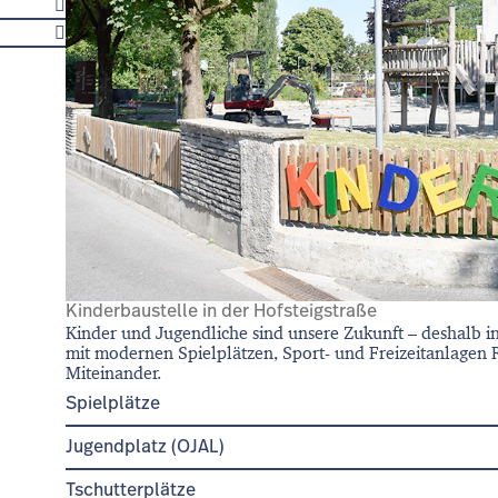
Kinderbaustelle in der Hofsteigstraße
Kinder und Jugendliche sind unsere Zukunft – deshalb in
mit modernen Spielplätzen, Sport- und Freizeitanlagen 
Miteinander.
Spielplätze
Kinderbaustelle
Hofsteigstraße
Jugendplatz (OJAL)
Spielplatz
Mäderstraße
Seifenfabrik,
Bahnhofstraße 3
Spielplatz
Jägerstraße
Tschutterplätze