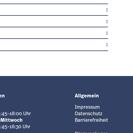
hr vor Ort.
lleyballplatz)
)
ig für Kinder da.
orgen.
en
Allgemein
laubt.
Impressum
3:45–18:00 Uhr
Datenschutz
 Mittwoch
Barrierefreiheit
 Risiken. Kinder brauchen Anleitung und Hilfe.
3:45–16:30 Uhr