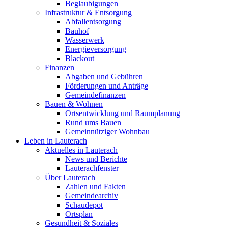
Beglaubigungen
Infrastruktur & Entsorgung
Abfallentsorgung
Bauhof
Wasserwerk
Energieversorgung
Blackout
Finanzen
Abgaben und Gebühren
Förderungen und Anträge
Gemeindefinanzen
Bauen & Wohnen
Ortsentwicklung und Raumplanung
Rund ums Bauen
Gemeinnütziger Wohnbau
Leben in Lauterach
Aktuelles in Lauterach
News und Berichte
Lauterachfenster
Über Lauterach
Zahlen und Fakten
Gemeindearchiv
Schaudepot
Ortsplan
Gesundheit & Soziales