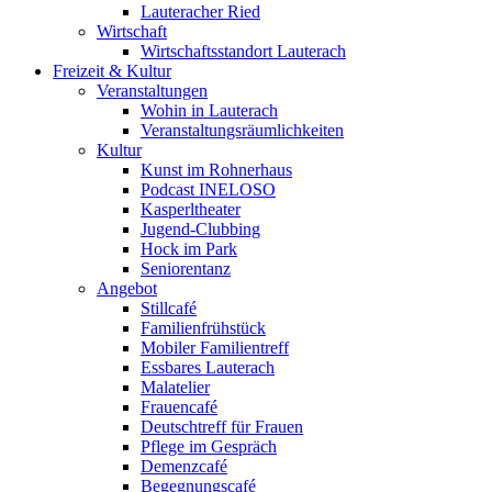
Lauteracher Ried
Wirtschaft
Wirtschaftsstandort Lauterach
Freizeit & Kultur
Veranstaltungen
Wohin in Lauterach
Veranstaltungsräumlichkeiten
Kultur
Kunst im Rohnerhaus
Podcast INELOSO
Kasperltheater
Jugend-Clubbing
Hock im Park
Seniorentanz
Angebot
Stillcafé
Familienfrühstück
Mobiler Familientreff
Essbares Lauterach
Malatelier
Frauencafé
Deutschtreff für Frauen
Pflege im Gespräch
Demenzcafé
Begegnungscafé