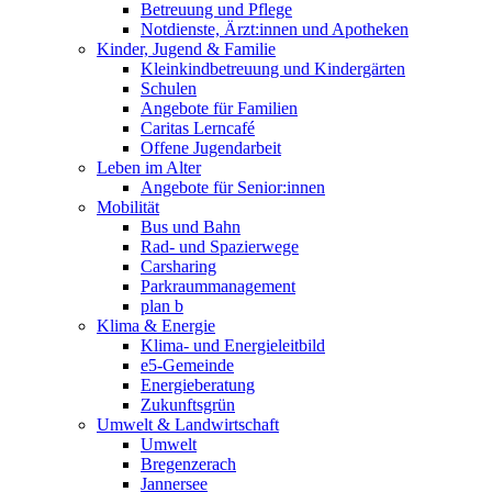
Betreuung und Pflege
Notdienste, Ärzt:innen und Apotheken
Kinder, Jugend & Familie
Kleinkindbetreuung und Kindergärten
Schulen
Angebote für Familien
Caritas Lerncafé
Offene Jugendarbeit
Leben im Alter
Angebote für Senior:innen
Mobilität
Bus und Bahn
Rad- und Spazierwege
Carsharing
Parkraummanagement
plan b
Klima & Energie
Klima- und Energieleitbild
e5-Gemeinde
Energieberatung
Zukunftsgrün
Umwelt & Landwirtschaft
Umwelt
Bregenzerach
Jannersee