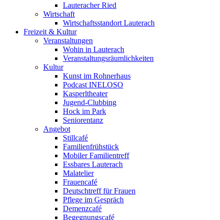
Lauteracher Ried
Wirtschaft
Wirtschaftsstandort Lauterach
Freizeit & Kultur
Veranstaltungen
Wohin in Lauterach
Veranstaltungsräumlichkeiten
Kultur
Kunst im Rohnerhaus
Podcast INELOSO
Kasperltheater
Jugend-Clubbing
Hock im Park
Seniorentanz
Angebot
Stillcafé
Familienfrühstück
Mobiler Familientreff
Essbares Lauterach
Malatelier
Frauencafé
Deutschtreff für Frauen
Pflege im Gespräch
Demenzcafé
Begegnungscafé