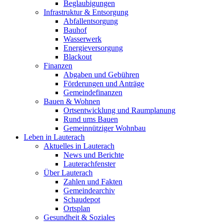
Beglaubigungen
Infrastruktur & Entsorgung
Abfallentsorgung
Bauhof
Wasserwerk
Energieversorgung
Blackout
Finanzen
Abgaben und Gebühren
Förderungen und Anträge
Gemeindefinanzen
Bauen & Wohnen
Ortsentwicklung und Raumplanung
Rund ums Bauen
Gemeinnütziger Wohnbau
Leben in Lauterach
Aktuelles in Lauterach
News und Berichte
Lauterachfenster
Über Lauterach
Zahlen und Fakten
Gemeindearchiv
Schaudepot
Ortsplan
Gesundheit & Soziales