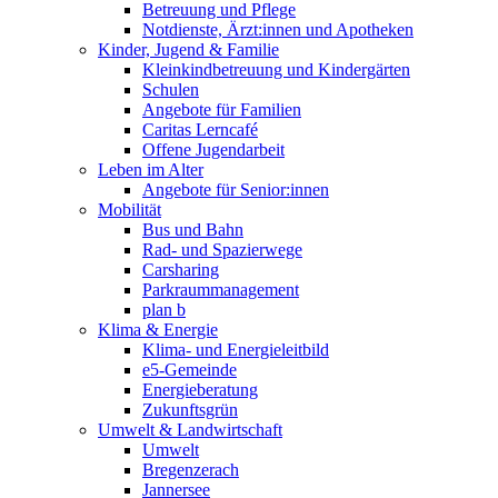
Betreuung und Pflege
Notdienste, Ärzt:innen und Apotheken
Kinder, Jugend & Familie
Kleinkindbetreuung und Kindergärten
Schulen
Angebote für Familien
Caritas Lerncafé
Offene Jugendarbeit
Leben im Alter
Angebote für Senior:innen
Mobilität
Bus und Bahn
Rad- und Spazierwege
Carsharing
Parkraummanagement
plan b
Klima & Energie
Klima- und Energieleitbild
e5-Gemeinde
Energieberatung
Zukunftsgrün
Umwelt & Landwirtschaft
Umwelt
Bregenzerach
Jannersee