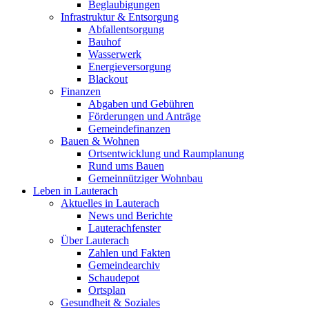
Beglaubigungen
Infrastruktur & Entsorgung
Abfallentsorgung
Bauhof
Wasserwerk
Energieversorgung
Blackout
Finanzen
Abgaben und Gebühren
Förderungen und Anträge
Gemeindefinanzen
Bauen & Wohnen
Ortsentwicklung und Raumplanung
Rund ums Bauen
Gemeinnütziger Wohnbau
Leben in Lauterach
Aktuelles in Lauterach
News und Berichte
Lauterachfenster
Über Lauterach
Zahlen und Fakten
Gemeindearchiv
Schaudepot
Ortsplan
Gesundheit & Soziales