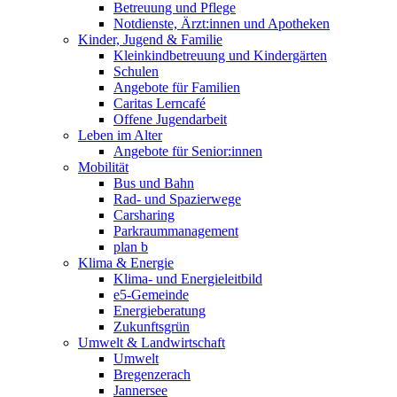
Betreuung und Pflege
Notdienste, Ärzt:innen und Apotheken
Kinder, Jugend & Familie
Kleinkindbetreuung und Kindergärten
Schulen
Angebote für Familien
Caritas Lerncafé
Offene Jugendarbeit
Leben im Alter
Angebote für Senior:innen
Mobilität
Bus und Bahn
Rad- und Spazierwege
Carsharing
Parkraummanagement
plan b
Klima & Energie
Klima- und Energieleitbild
e5-Gemeinde
Energieberatung
Zukunftsgrün
Umwelt & Landwirtschaft
Umwelt
Bregenzerach
Jannersee