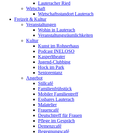
Lauteracher Ried
Wirtschaft
Wirtschaftsstandort Lauterach
Freizeit & Kultur
Veranstaltungen
Wohin in Lauterach
Veranstaltungsräumlichkeiten
Kultur
Kunst im Rohnerhaus
Podcast INELOSO
Kasperltheater
Jugend-Clubbing
Hock im Park
Seniorentanz
Angebot
Stillcafé
Familienfrühstück
Mobiler Familientreff
Essbares Lauterach
Malatelier
Frauencafé
Deutschtreff für Frauen
Pflege im Gespräch
Demenzcafé
Begegnungscafé