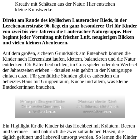
Kreativ mit Schätzen aus der Natur: Hier entstehen
kleine Kunstwerke.
Direkt am Rande des idyllischen Lauteracher Rieds, in der
Lerchenauerstraße 96, liegt ein ganz besonderer Ort für Kinder
von zwei bis vier Jahren: die Lauteracher Naturgruppe. Hier
beginnt jeder Vormittag mit frischer Luft, neugierigen Blicken
und vielen kleinen Abenteuern.
Auf dem großen, sicheren Grundstück am Entenbach können die
Kinder nach Herzenslust laufen, klettern, balancieren und die Natur
entdecken. Ob Käfer beobachten, im Gras spielen oder den Wechsel
der Jahreszeiten erleben – draußen sein gehört in der Naturgruppe
einfach dazu. Für gemütliche Stunden gibt es außerdem ein
beheiztes Haus mit Gruppenraum, Küche und allem, was kleine
Entdecker:innen brauchen.
Natur pur: Das gemütliche
Winterwunder im Ried:
Zuhause der Naturgruppe
Jede Jahreszeit bietet ein
in der Lerchenau.
neues Abenteuer.
Ein Highlight für die Kinder ist das Hochbeet mit Kräutern, Beeren
und Gemüse – und natürlich die zwei zutraulichen Hasen, die
täglich gefüttert und liebevoll umsorgt werden. So lernen die Kinder