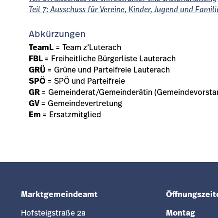
Teil 7: Ausschuss für Vereine, Kinder, Jugend und Famil
Abkürzungen
TeamL
= Team z’Luterach
FBL
= Freiheitliche Bürgerliste Lauterach
GRÜ
= Grüne und Parteifreie Lauterach
SPÖ
= SPÖ und Parteifreie
GR
= Gemeinderat/Gemeinderätin (Gemeindevorsta
GV
= Gemeindevertretung
Em
= Ersatzmitglied
Marktgemeindeamt
Öffnungszeit
Hofsteigstraße 2a
Montag