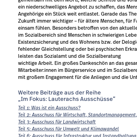
gemeinsam mit dem MOHI, welche Schritte und Voraus
ein niederschwelliges Angebot zu schaffen, das Mens
Angehörige ein Stück weit entlastet. Gerade das Th
Zukunft immer wichtiger – für ältere Menschen, für 
einsam fühlen. Besonders betroffen von den aktuell
im Sozialbereich sind Menschen in schwierigen Lebe
Existenzsicherung und des Wohnens bzw. der Delogi
fehlender Gleichstellung oder bei psychischen Erkr
leisten das Sozialamt und die Sozialberatung
wichtige Arbeit. Ein großes Dankeschön an das ges
Mitarbeiter:innen im Bürgerservice und im Sozialberei
mit großem Engagement für die Anliegen und die Unt
Weitere Beiträge aus der Reihe
„Im Fokus: Lauterachs Ausschüsse“
Teil 1: Was ist ein Ausschuss?
Teil 2: Ausschuss für Wirtschaft, Standortmanagement,
Teil 3: Ausschuss für Landwirtschaft
Teil 5: Ausschuss für Umwelt und Klimawandel
Teil 6: Ausschuss für Infrastruktur und Instandhaltung