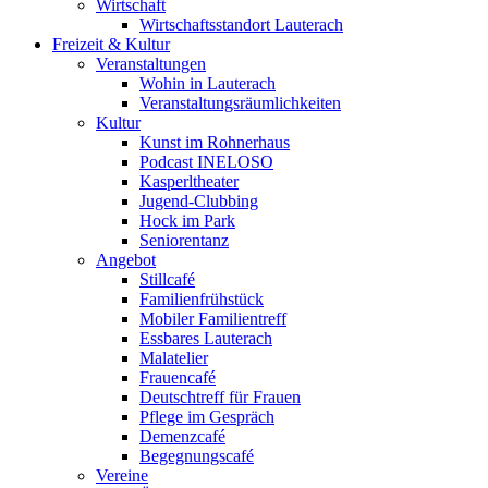
Wirtschaft
Wirtschaftsstandort Lauterach
Freizeit & Kultur
Veranstaltungen
Wohin in Lauterach
Veranstaltungsräumlichkeiten
Kultur
Kunst im Rohnerhaus
Podcast INELOSO
Kasperltheater
Jugend-Clubbing
Hock im Park
Seniorentanz
Angebot
Stillcafé
Familienfrühstück
Mobiler Familientreff
Essbares Lauterach
Malatelier
Frauencafé
Deutschtreff für Frauen
Pflege im Gespräch
Demenzcafé
Begegnungscafé
Vereine