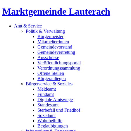
Marktgemeinde Lauterach
Amt & Service
Politik & Verwaltung
Bürgermeister
Mitarbeiter:innen
Gemeindevorstand
Gemeindevertretung
Ausschüsse
Veröffentlichungsportal
Verordnungssammlung
Offene Stellen
Bürgeranliegen
Bürgerservice & Soziales
Meldeamt
Fundamt
Digitale Amtswege
Standesamt
Sterbefall und Friedhof
Sozialamt
Wohnbeihilfe
Beglaubigungen