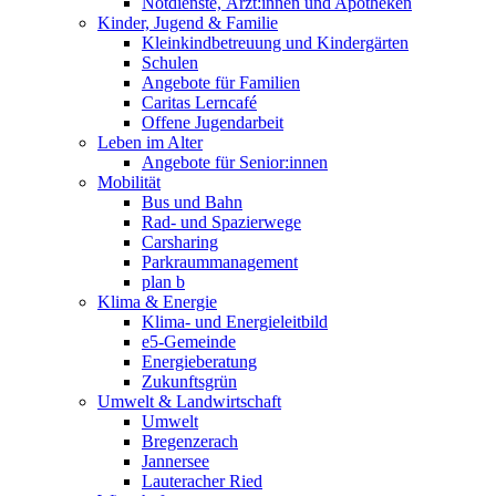
Notdienste, Ärzt:innen und Apotheken
Kinder, Jugend & Familie
Kleinkindbetreuung und Kindergärten
Schulen
Angebote für Familien
Caritas Lerncafé
Offene Jugendarbeit
Leben im Alter
Angebote für Senior:innen
Mobilität
Bus und Bahn
Rad- und Spazierwege
Carsharing
Parkraummanagement
plan b
Klima & Energie
Klima- und Energieleitbild
e5-Gemeinde
Energieberatung
Zukunftsgrün
Umwelt & Landwirtschaft
Umwelt
Bregenzerach
Jannersee
Lauteracher Ried