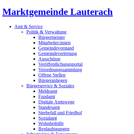
Marktgemeinde Lauterach
Amt & Service
Politik & Verwaltung
Bürgermeister
Mitarbeiter:innen
Gemeindevorstand
Gemeindevertretung
Ausschüsse
Veröffentlichungsportal
Verordnungssammlung
Offene Stellen
Bürgeranliegen
Bürgerservice & Soziales
Meldeamt
Fundamt
Digitale Amtswege
Standesamt
Sterbefall und Friedhof
Sozialamt
Wohnbeihilfe
Beglaubigungen