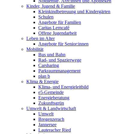
Notdienste, Ärzt:innen und Apotheken
Kinder, Jugend & Familie
Kleinkindbetreuung und Kindergärten
Schulen
Angebote für Familien
Caritas Lerncafé
Offene Jugendarbeit
Leben im Alter
Angebote für Senior:innen
Mobilität
Bus und Bahn
Rad- und Spazierwege
Carsharing
Parkraummanagement
plan b
Klima & Energie
Klima- und Energieleitbild
e5-Gemeinde
Energieberatung
Zukunftsgrün
Umwelt & Landwirtschaft
Umwelt
Bregenzerach
Jannersee
Lauteracher Ried