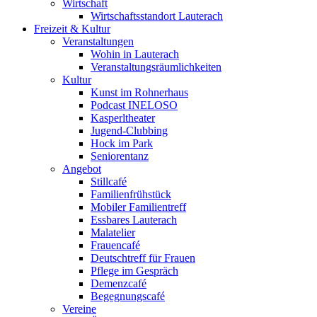
Wirtschaft
Wirtschaftsstandort Lauterach
Freizeit & Kultur
Veranstaltungen
Wohin in Lauterach
Veranstaltungsräumlichkeiten
Kultur
Kunst im Rohnerhaus
Podcast INELOSO
Kasperltheater
Jugend-Clubbing
Hock im Park
Seniorentanz
Angebot
Stillcafé
Familienfrühstück
Mobiler Familientreff
Essbares Lauterach
Malatelier
Frauencafé
Deutschtreff für Frauen
Pflege im Gespräch
Demenzcafé
Begegnungscafé
Vereine