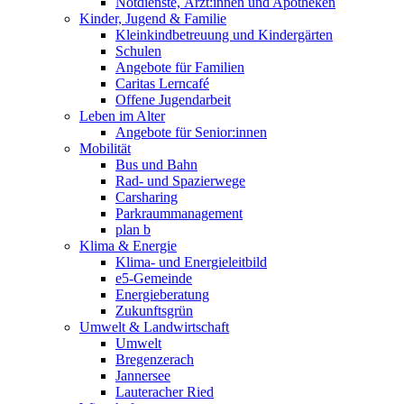
Notdienste, Ärzt:innen und Apotheken
Kinder, Jugend & Familie
Kleinkindbetreuung und Kindergärten
Schulen
Angebote für Familien
Caritas Lerncafé
Offene Jugendarbeit
Leben im Alter
Angebote für Senior:innen
Mobilität
Bus und Bahn
Rad- und Spazierwege
Carsharing
Parkraummanagement
plan b
Klima & Energie
Klima- und Energieleitbild
e5-Gemeinde
Energieberatung
Zukunftsgrün
Umwelt & Landwirtschaft
Umwelt
Bregenzerach
Jannersee
Lauteracher Ried