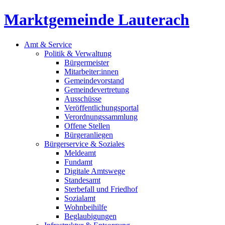
Marktgemeinde Lauterach
Amt & Service
Politik & Verwaltung
Bürgermeister
Mitarbeiter:innen
Gemeindevorstand
Gemeindevertretung
Ausschüsse
Veröffentlichungsportal
Verordnungssammlung
Offene Stellen
Bürgeranliegen
Bürgerservice & Soziales
Meldeamt
Fundamt
Digitale Amtswege
Standesamt
Sterbefall und Friedhof
Sozialamt
Wohnbeihilfe
Beglaubigungen