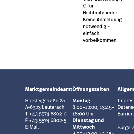
€ für
Nichtmitglieder.
Keine Anmeldung
notwendig –
einfach
vorbeikommen.
Marktgemeindeamt
Öffnungszeiten
Allgem
Hofsteigstraße 2a
Montag
Impre
A-6923 Lauterach
8:00–12:00, 13:45–
Datens
T +43 5574 6802-0
18:00 Uhr
Barrier
F +43 5574 6802-5
Dienstag und
E-Mail
Mittwoch
Bürger