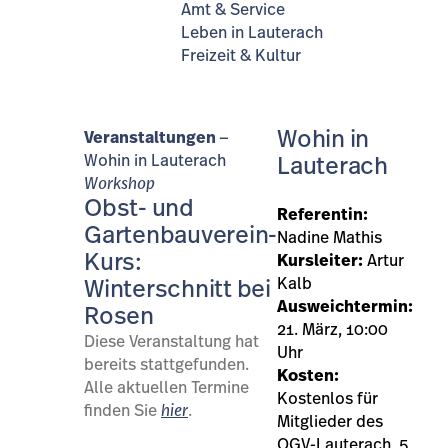
Amt & Service
Leben in Lauterach
Freizeit & Kultur
Wohin in
Veranstaltungen
Wohin in Lauterach
Lauterach
Workshop
Obst- und
Referentin:
Gartenbauverein-
Nadine Mathis
Kurs:
Kursleiter:
Artur
Kalb
Winterschnitt bei
Ausweichtermin:
Rosen
21. März, 10:00
Diese Veranstaltung hat
Uhr
bereits stattgefunden.
Kosten:
Alle aktuellen Termine
Kostenlos für
finden Sie
hier
.
Mitglieder des
OGV-Lauterach, 5