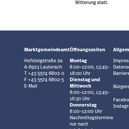
Witterung statt.
Marktgemeindeamt
Öffnungszeiten
Allgem
Hofsteigstraße 2a
Montag
Impre
A-6923 Lauterach
8:00–12:00, 13:45–
Datens
T +43 5574 6802-0
18:00 Uhr
Barrier
F +43 5574 6802-5
Dienstag und
E-Mail
Mittwoch
Bürger
8:00–12:00, 13:45–
16:30 Uhr
Faceb
Donnerstag
Instag
8:00–12:00 Uhr
Nachmittagstermine
nur nach