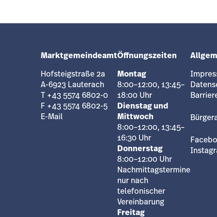
Marktgemeindeamt
Öffnungszeiten
Allgem
Hofsteigstraße 2a
Montag
Impre
A-6923 Lauterach
8:00–12:00, 13:45–
Datens
T +43 5574 6802-0
18:00 Uhr
Barrier
F +43 5574 6802-5
Dienstag und
E-Mail
Mittwoch
Bürger
8:00–12:00, 13:45–
16:30 Uhr
Faceb
Donnerstag
Instag
8:00–12:00 Uhr
Nachmittagstermine
nur nach
telefonischer
Vereinbarung
Freitag