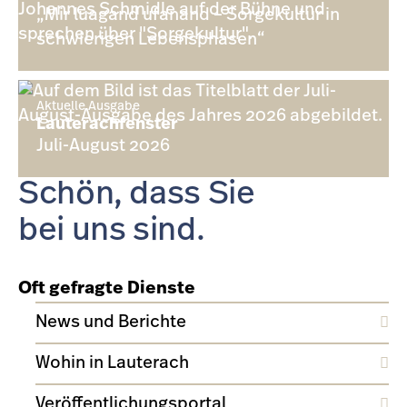
„Mir luagand ufanand – Sorgekultur in
schwierigen Lebensphasen“
Aktuelle Ausgabe
Lauterachfenster
Juli-August 2026
Schön, dass Sie
bei uns sind.
Oft gefragte Dienste
News und Berichte
Wohin in Lauterach
Veröffentlichungsportal