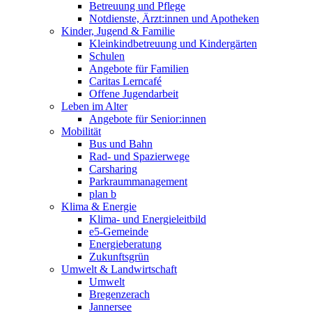
Betreuung und Pflege
Notdienste, Ärzt:innen und Apotheken
Kinder, Jugend & Familie
Kleinkindbetreuung und Kindergärten
Schulen
Angebote für Familien
Caritas Lerncafé
Offene Jugendarbeit
Leben im Alter
Angebote für Senior:innen
Mobilität
Bus und Bahn
Rad- und Spazierwege
Carsharing
Parkraummanagement
plan b
Klima & Energie
Klima- und Energieleitbild
e5-Gemeinde
Energieberatung
Zukunftsgrün
Umwelt & Landwirtschaft
Umwelt
Bregenzerach
Jannersee