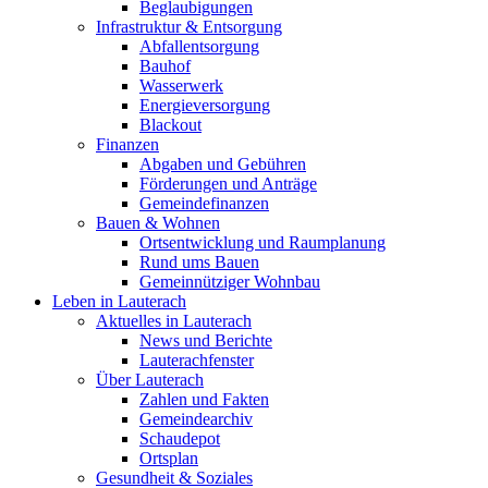
Beglaubigungen
Infrastruktur & Entsorgung
Abfallentsorgung
Bauhof
Wasserwerk
Energieversorgung
Blackout
Finanzen
Abgaben und Gebühren
Förderungen und Anträge
Gemeindefinanzen
Bauen & Wohnen
Ortsentwicklung und Raumplanung
Rund ums Bauen
Gemeinnütziger Wohnbau
Leben in Lauterach
Aktuelles in Lauterach
News und Berichte
Lauterachfenster
Über Lauterach
Zahlen und Fakten
Gemeindearchiv
Schaudepot
Ortsplan
Gesundheit & Soziales