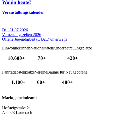
Wohin heute?
Veranstaltungskalender
Di., 21.07.2026
Vernetzungszelten 2026
Offene Jugendarbeit (OJAL) unterwegs
Einwohner:innen
Nationalitäten
Kinderbetreuungsplätze
10.600+
70+
420+
Fahrradabstellplätze
Vereine
Bäume für Neugeborene
1.100+
60+
480+
Marktgemeindeamt
Hofsteigstraße 2a
A-6923 Lauterach