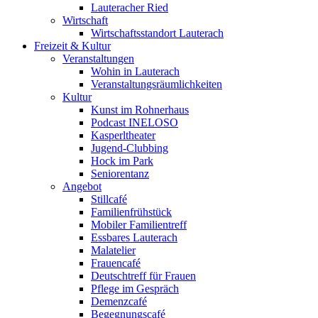
Lauteracher Ried
Wirtschaft
Wirtschaftsstandort Lauterach
Freizeit & Kultur
Veranstaltungen
Wohin in Lauterach
Veranstaltungsräumlichkeiten
Kultur
Kunst im Rohnerhaus
Podcast INELOSO
Kasperltheater
Jugend-Clubbing
Hock im Park
Seniorentanz
Angebot
Stillcafé
Familienfrühstück
Mobiler Familientreff
Essbares Lauterach
Malatelier
Frauencafé
Deutschtreff für Frauen
Pflege im Gespräch
Demenzcafé
Begegnungscafé